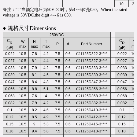
10
26
备注：“#”当额定电压为50VDC时，第4～6位是050。When the rated
voltage is 50VDC,the digit 4～6 is 050.
● 规格尺寸Dimensions
250VDC
C
C
W
H
T
W
R
R
P
d
Part Number
max
max
max
ma
(μF)
(μF)
0.022
10.5
7.8
4.2
7.5
0.6
C21
125D322-3****
0.022
10.
0.027
10.5
8.1
4.4
7.5
0.6
C21
125D327-3****
0.027
10.
0.033
10.5
7.9
4.2
7.5
0.6
C21
125D333-3****
0.033
10.
0.039
10.5
8.1
4.5
7.5
0.6
C21
125D339-3****
0.039
10.
0.047
10.5
8.4
4.8
7.5
0.6
C21
125D347-3****
0.047
10.
0.056
10.5
8.8
5.1
7.5
0.6
C21
125D356-3****
0.056
10.
0.068
10.5
7.6
4
7.5
0.6
C21
125D368-3****
0.068
1
0.082
10.5
7.9
4.2
7.5
0.6
C21
125D382-3****
0.082
1
0.1
10.5
8.2
4.6
7.5
0.6
C21
125D410-3****
0.1
1
0.12
10.5
8.5
4.9
7.5
0.6
C21
125D412-3****
0.12
1
0.15
10.5
9
5.3
7.5
0.6
C21
125D415-3****
0.15
1
0.18
10.5
9.4
5.8
7.5
0.6
C21
125D418-3****
0.18
1