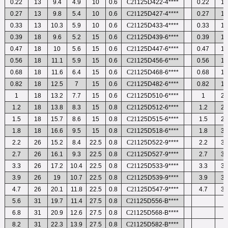
0.22
13
9.4
4.9
10
0.6
C21
125D422-4****
0.22
1
0.27
13
9.8
5.4
10
0.6
C21
125D427-4****
0.27
1
0.33
13
10.3
5.9
10
0.6
C21
125D433-4****
0.33
1
0.39
18
9.6
5.2
15
0.6
C21
125D439-6****
0.39
1
0.47
18
10
5.6
15
0.6
C21
125D447-6****
0.47
1
0.56
18
11.1
5.9
15
0.6
C21
125D456-6****
0.56
1
0.68
18
11.6
6.4
15
0.6
C21
125D468-6****
0.68
1
0.82
18
12.5
7
15
0.6
C21
125D482-6****
0.82
1
1
18
13.2
7.7
15
0.6
C21
125D510-6****
1
2
1.2
18
13.8
8.3
15
0.8
C21
125D512-6****
1.2
2
1.5
18
15.7
8.6
15
0.8
C21
125D515-6****
1.5
2
1.8
18
16.6
9.5
15
0.8
C21
125D518-6****
1.8
3
2.2
26
15.2
8.4
22.5
0.8
C21
125D522-9****
2.2
3
2.7
26
16.1
9.3
22.5
0.8
C21
125D527-9****
2.7
3
3.3
26
17.2
10.4
22.5
0.8
C21
125D533-9****
3.3
3
3.9
26
19
10.7
22.5
0.8
C21
125D539-9****
3.9
3
4.7
26
20.1
11.8
22.5
0.8
C21
125D547-9****
4.7
3
5.6
31
19.7
11.4
27.5
0.8
C21
125D556-B****
6.8
31
20.9
12.6
27.5
0.8
C21
125D568-B****
8.2
31
22.3
13.9
27.5
0.8
C21
125D582-B****