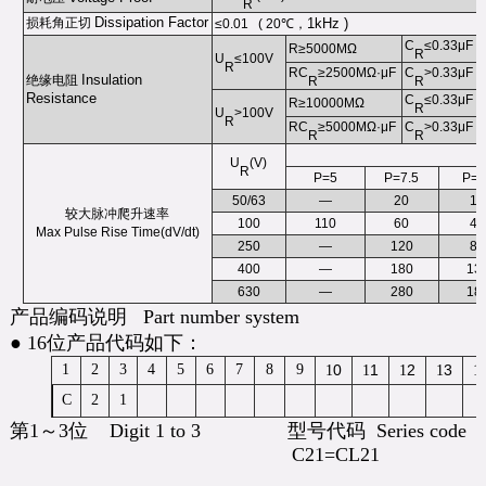
R
Dissipation Factor
损耗角正切
1kHz )
≤0.01 ( 20
℃
，
C
≤0.33μF
R≥5000MΩ
R
U
≤100V
R
RC
≥2500MΩ·μF
C
>0.33μF
Insulation
绝缘电阻
R
R
Resistance
C
≤0.33μF
R≥10000MΩ
R
U
>100V
R
RC
≥5000MΩ·μF
C
>0.33μF
R
R
U
(V)
R
P=5
P=7.5
P=1
50/63
—
20
15
较大脉冲爬升速率
100
110
60
40
Max Pulse Rise Time(dV/dt)
250
—
120
80
400
—
180
13
630
—
280
18
产品编码说明 Part number system
● 16位产品代码如下：
1
2
3
4
5
6
7
8
9
0
1
2
3
1
1
1
1
1
C
2
1
第1～3位 Digit 1 to 3 型号代码 Series code
C21=CL21