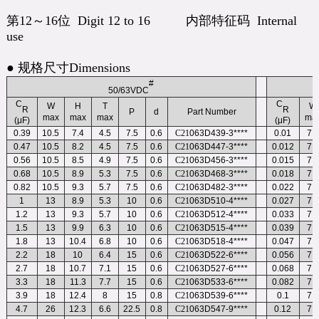
第12～16位 Digit 12 to 16 内部特征码 Internal
use
● 规格尺寸Dimensions
#
50/63VDC
C
C
W
H
T
W
R
R
P
d
Part Number
max
max
max
ma
(μF)
(μF)
0.39
10.5
7.4
4.5
7.5
0.6
C21
063D439-3****
0.01
7.5
0.47
10.5
8.2
4.5
7.5
0.6
C21
063D447-3****
0.012
7.5
0.56
10.5
8.5
4.9
7.5
0.6
C21
063D456-3****
0.015
7.5
0.68
10.5
8.9
5.3
7.5
0.6
C21
063D468-3****
0.018
7.5
0.82
10.5
9.3
5.7
7.5
0.6
C21
063D482-3****
0.022
7.5
1
13
8.9
5.3
10
0.6
C21
063D510-4****
0.027
7.5
1.2
13
9.3
5.7
10
0.6
C21
063D512-4****
0.033
7.5
1.5
13
9.9
6.3
10
0.6
C21
063D515-4****
0.039
7.5
1.8
13
10.4
6.8
10
0.6
C21
063D518-4****
0.047
7.5
2.2
18
10
6.4
15
0.6
C21
063D522-6****
0.056
7.5
2.7
18
10.7
7.1
15
0.6
C21
063D527-6****
0.068
7.5
3.3
18
11.3
7.7
15
0.6
C21
063D533-6****
0.082
7.5
3.9
18
12.4
8
15
0.8
C21
063D539-6****
0.1
7.5
4.7
26
12.3
6.6
22.5
0.8
C21
063D547-9****
0.12
7.5