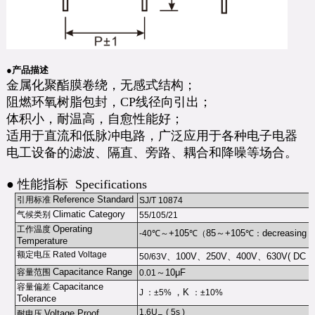
●产品描述
金属化聚酯膜卷绕，无感式结构；
阻燃环氧树脂包封，CP线径向引出；
体积小，耐温高，自愈性能好；
适用于直流和低脉冲电路，广泛应用于各种电子电器
电工设备的滤波、隔直、旁路、耦合和降噪等场合。
● 性能指标 Specifications
Reference Standard
引用标准
SJ/T 10874
Climatic Category
气候类别
55/105/21
Operating
工作温度
+105
85
～
+105
decreasing f
-40
℃
～
℃
（
℃
：
Temperature
额定电压
Rated Voltage
、
100V
、
250V
、
400V
、
630V( DC )
50/63V
Capacitance Range
容量范围
～
10μF
0.01
Capacitance
容量偏差
，
K
J
：
±5%
：
±10%
Tolerance
1.6U
( 5s )
Voltage Proof
耐电压