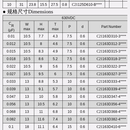
10
31
23.8
15.5
27.5
0.8
C21
125D610-B****
● 规格尺寸Dimensions
630VDC
C
W
H
T
R
P
d
Part Number
max
max
max
(μF)
0.01
10.5
7.7
4.3
7.5
0.6
C21
163D310-3****
0.012
10.5
8
4.6
7.5
0.6
C21
163D312-3****
0.015
10.5
8.3
4.9
7.5
0.6
C21
163D315-3****
0.018
10.5
8.6
5.2
7.5
0.6
C21
163D318-3****
0.022
10.5
9
5.6
7.5
0.6
C21
163D322-3****
0.027
10.5
9.5
6
7.5
0.6
C21
163D327-3****
0.033
13
8.8
5.3
10
0.6
C21
163D333-4****
0.039
13
9.1
5.7
10
0.6
C21
163D339-4****
0.047
13
10
5.8
10
0.6
C21
163D347-4****
0.056
13
10.5
6.2
10
0.6
C21
163D356-4****
0.068
13
11
6.8
10
0.6
C21
163D368-4****
0.082
13
11.6
7.4
10
0.6
C21
163D382-4****
0.1
18
11.1
6.4
15
0.6
C21
163D410-6****