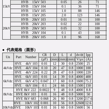
HVB 15kV 503
0.05
26
71
15kV
HVB 15kV 104
0.1
36
71
HVB 15kV 105
1.0
88
146
HVB 15kV 205
2.0
123
146
HVB 20kV 103
0.01
16
100
HVB 20kV 203
0.02
22
100
20kV
HVB 20kV 503
0.05
32
100
HVB 20kV 104
0.1
43
100
HVB 20kV 105
1.0
96
168
●
代表规格（圆形）
CR
D
L
d
dv/dt
Ipp
Un
Part Number
(µF)
(mm)
(mm)
(mm)
V/μs
(A)
HVE 4kV 103
0.01
12
30
0.8
2500
25
4kVdc
HVE 4kV 104
0.10
20
47
0.8
1000
100
HVE 4kV 224
0.22
28
47
0.8
1000
220
HVE 6kV 103
0.01
14
39
0.8
4000
400
6kVdc
HVE 6kV 473
0.047
17
60
0.8
1600
75.2
HVE 6kV 104
0.1
24
66
0.8
1500
150
HVE 8kV 222
0.0022
9
48
0.8
4000
8.8
8kVdc
HVE 8kV 103
0.01
16
48
0.8
5000
50
HVE 8kV 683
0.068
26
80
0.8
3200
217.6
HVE 10kV 102
0.001
10
56
0.8
12600
12.6
10kVdc
HVE 10kV 103
0.01
16
60
0.8
5600
56