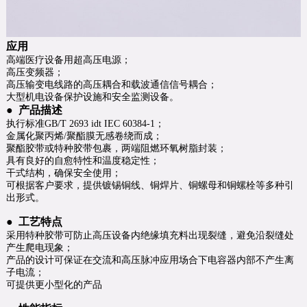
应用
高端医疗设备用超高压电源；
高压变频器；
高压输变电线路的高压耦合和载波通信信号耦合；
大型机电设备保护设施和安全监测设备。
● 产品描述
执行标准GB/T 2693 idt IEC 60384-1；
金属化聚丙烯/聚酯膜无感卷绕而成；
聚酯胶带或特种胶带包裹，两端阻燃环氧树脂封装；
具有良好的自愈特性和温度稳定性；
干式结构，确保安全使用；
可根据客户要求，提供镀锡铜线、铜焊片、铜螺母和铜螺栓等多种引
出形式。
● 工艺特点
采用特种胶带可防止高压设备内绝缘填充料出现裂缝，避免沿裂缝处
产生爬电现象；
产品的设计可保证在交流和高压脉冲应用场合下电容器内部不产生离
子电流；
可提供更小型化的产品