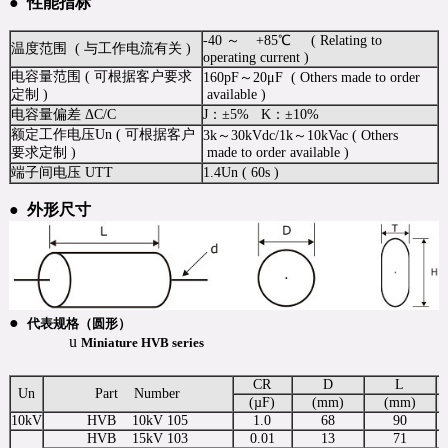
●
性能指标
-40 ～ +85℃ ( Relating to
温度范围 ( 与工作电流有关 )
operating current )
电容量范围 ( 可根据客户要求
160pF～20μF ( Others made to order
定制 )
available )
电容量偏差 ΔC/C
J：±5% K：±10%
额定工作电压Un ( 可根据客户
3k～30kVdc/1k～10kVac ( Others
要求定制 )
made to order available )
端子间电压 UTT
1.4Un ( 60s )
●
外形尺寸
●
代表规格（圆形）
u
Miniature
HVB series
CR
D
L
Un
Part Number
(µF)
(mm)
(mm)
10kV
HVB 10kV 105
1.0
68
90
HVB 15kV 103
0.01
13
71