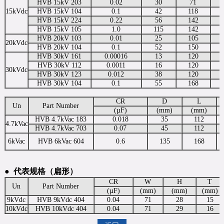
HVB 15kV 203
0.02
30
71
15kVdc
HVB 15kV 104
0.1
42
118
HVB 15kV 224
0.22
56
142
HVB 15kV 105
1.0
115
142
HVB 20kV 103
0.01
25
105
20kVdc
HVB 20kV 104
0.1
52
150
HVB 30kV 161
0.00016
13
120
HVB 30kV 112
0.0011
16
120
30kVdc
HVB 30kV 123
0.012
38
120
HVB 30kV 104
0.1
55
168
CR
D
L
Un
Part Number
(µF)
(mm)
(mm)
HVB 4.7kVac 183
0.018
35
112
4.7kVac
HVB 4.7kVac 703
0.07
45
112
6kVac
HVB 6kVac 604
0.6
135
168
●
代表规格（扁形）
CR
W
H
T
Un
Part Number
(µF)
(mm)
(mm)
(mm)
9kVdc
HVB 9kVdc 404
0.04
71
28
15
10kVdc
HVB 10kVdc 404
0.04
71
29
16