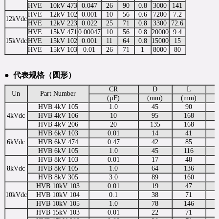
HVE 10kV 473
0.047
26
90
0.8
3000
141
HVE 12kV 102
0.001
10
56
0.6
7200
7.2
12kVdc
HVE 12kV 223
0.022
25
71
0.8
3300
72.6
HVE 15kV 471
0.00047
10
56
0.8
20000
9.4
15kVdc
HVE 15kV 102
0.001
11
64
0.8
15000
15
HVE 15kV 103
0.01
26
71
1
8000
80
●
代表规格（圆形）
CR
D
L
Un
Part Number
(µF)
(mm)
(mm)
(
HVB 4kV 105
1.0
45
90
4kVdc
HVB 4kV 106
10
95
168
HVB 4kV 206
20
135
168
HVB 6kV 103
0.01
14
41
6kVdc
HVB 6kV 474
0.47
42
85
HVB 6kV 105
1.0
45
116
HVB 8kV 103
0.01
17
48
8kVdc
HVB 8kV 105
1.0
64
136
HVB 8kV 305
3.0
89
160
HVB 10kV 103
0.01
19
47
10kVdc
HVB 10kV 104
0.1
38
71
HVB 10kV 105
1.0
78
146
HVB 15kV 103
0.01
22
71