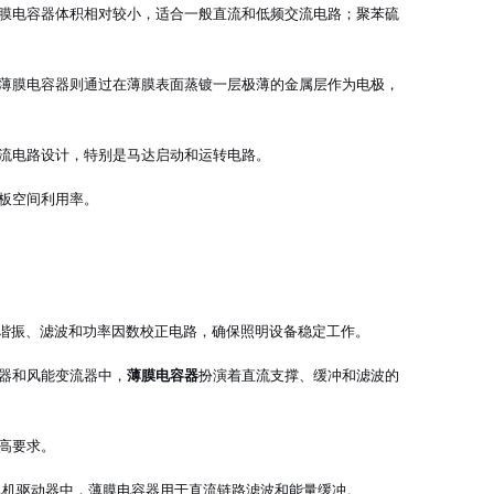
膜电容器体积相对较小，适合一般直流和低频交流电路；聚苯硫
薄膜电容器则通过在薄膜表面蒸镀一层极薄的金属层作为电极，
流电路设计，特别是马达启动和运转电路。
板空间利用率。
于谐振、滤波和功率因数校正电路，确保照明设备稳定工作。
器和风能变流器中，
薄膜电容器
扮演着直流支撑、缓冲和滤波的
高要求。
电机驱动器中，薄膜电容器用于直流链路滤波和能量缓冲。