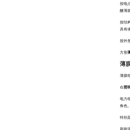
按电
醚薄
按结
具有
按外
方形
薄
薄膜
在
照
电力
角色
特别
新能