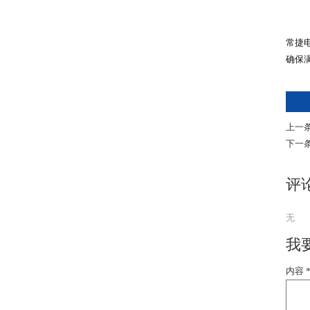
常捷
确保
上一条
下一
评
无
我
内容 