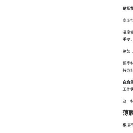
耐压
高压
温度
重要
例如，
频率
持良
自愈
工作
这一
薄
根据