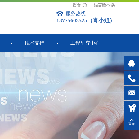
服务热线：
13775603525（肖小姐）
技术支持
工程研究中心
市场
部：
67138
13775
小姐）
xyx@cj
capaci