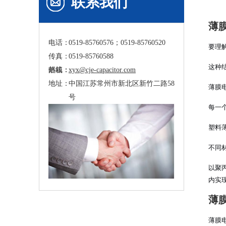
联系我们
薄
0519-85760576；0519-85760520
要理
0519-85760588
这种
xyx@cje-capacitor.com
中国江苏常州市新北区新竹二路58
薄膜
号
每一
塑料
不同
以聚
内实
薄
薄膜