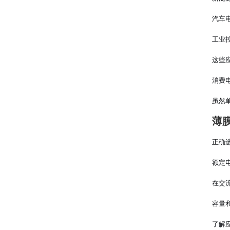
汽车
工业
这些
消费
虽然
薄
正确
额定
在交
容量
了解