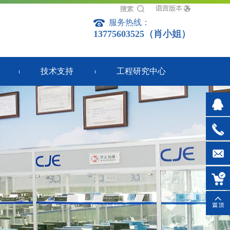
服务热线：
13775603525（肖小姐）
技术支持
工程研究中心
市场
部：
67138
13775
小姐）
xyx@cj
capaci