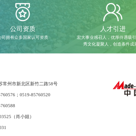
公司资质
人才引进
公司拥有众多国家认可资质
宏大事业感召人，优厚待遇吸
秀文化凝聚人，创造条件成
苏常州市新北区新竹二路58号
760576；0519-85760520
760588
603525（肖小姐）
031